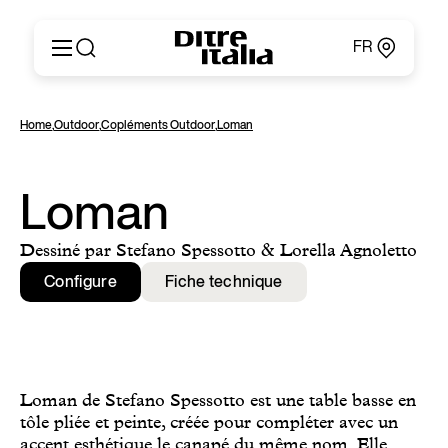
FR
Italiano
Produits
Home
,
Outdoor
,
Copléments Outdoor
,
Loman
English
Configurateur
Français
Concernant
Deutsch
Catalogues et Matériaux
Loman
Español
Ditre for Professionals
Русский
Points de Vente
Dessiné par Stefano Spessotto & Lorella Agnoletto
简体中文
News & Press
Configure
Fiche technique
Zone Réservée
Contacts
Loman de Stefano Spessotto est une table basse en
tôle pliée et peinte, créée pour compléter avec un
accent esthétique le canapé du même nom. Elle