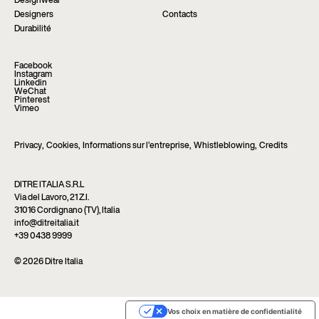
Designwear
Designers
Contacts
Durabilité
Facebook
Instagram
Linkedin
WeChat
Pinterest
Vimeo
Privacy
,
Cookies
,
Informations sur l’entreprise
,
Whistleblowing
,
Credits
DITRE ITALIA S.R.L
Via del Lavoro, 21 Z.I.
31016 Cordignano (TV), Italia
info@ditreitalia.it
+39 0438 9999
© 2026 Ditre Italia
Vos choix en matière de confidentialité