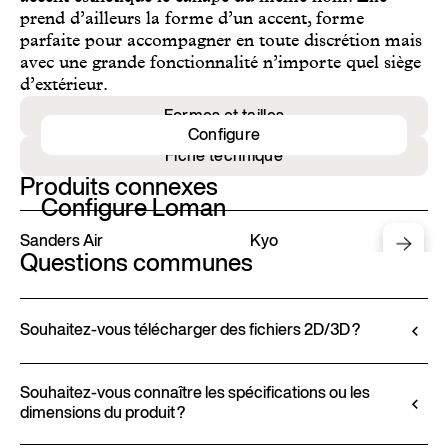
prend d’ailleurs la forme d’un accent, forme
parfaite pour accompagner en toute discrétion mais
avec une grande fonctionnalité n’importe quel siège
d’extérieur.
Formes et tailles
Configure
Fiche technique
Produits connexes
Configure Loman
Sanders Air
Kyo
Questions communes
Souhaitez-vous télécharger des fichiers 2D/3D ?
Ditre Italia vous permet de configurer et de
personnaliser ses produits via le Configurateur 3D.
Souhaitez-vous connaître les spécifications ou les
dimensions du produit ?
Cet instrument vous permet de visualiser le produit
avec les finitions et revêtements sélectionnés et,