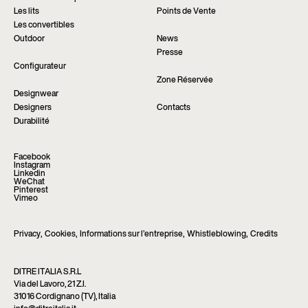
Les lits
Points de Vente
Les convertibles
Outdoor
News
Presse
Configurateur
Zone Réservée
Designwear
Designers
Contacts
Durabilité
Facebook
Instagram
Linkedin
WeChat
Pinterest
Vimeo
Privacy
,
Cookies
,
Informations sur l’entreprise
,
Whistleblowing
,
Credits
DITRE ITALIA S.R.L
Via del Lavoro, 21 Z.I.
31016 Cordignano (TV), Italia