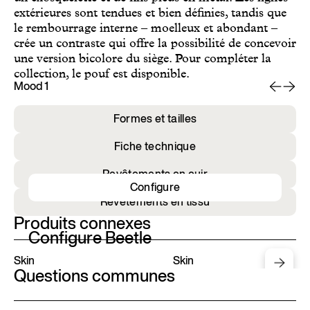
extérieures sont tendues et bien définies, tandis que
le rembourrage interne – moelleux et abondant –
crée un contraste qui offre la possibilité de concevoir
une version bicolore du siège. Pour compléter la
collection, le pouf est disponible.
Mood 1
Mo
Formes et tailles
Fiche technique
Revêtements en cuir
Configure
Revêtements en tissu
Produits connexes
Configure Beetle
Skin
Skin
Questions communes