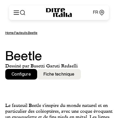
FR
Italiano
Produits
Home
,
Fauteuils
,
Beetle
English
Configurateur
Français
Concernant
Deutsch
Catalogues et Matériaux
Beetle
Español
Ditre for Professionals
Русский
Points de Vente
Dessiné par Busetti Garuti Redaelli
简体中文
News & Press
Configure
Fiche technique
Zone Réservée
Contacts
Le fauteuil Beetle s'inspire du monde naturel et en
particulier des coléoptères, avec une coque évoquant
un exosquelette et de fins pieds en métal. Les lignes