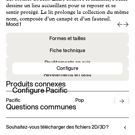
dessine un lieu accueillant pour se reposer et se
sentir protégé. Le lit prolonge la collection du même
nom, composée d’un canapé et d’un fauteuil.
Mood 1
Mo
Formes et tailles
Fiche technique
Revêtements en cuir
Configure
Revêtements en tissu
Produits connexes
Configure Pacific
Pacific
Pop
Questions communes
Souhaitez-vous télécharger des fichiers 2D/3D ?