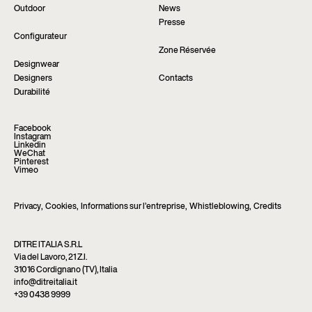
Outdoor
News
Presse
Configurateur
Zone Réservée
Designwear
Designers
Contacts
Durabilité
Facebook
Instagram
Linkedin
WeChat
Pinterest
Vimeo
Privacy
,
Cookies
,
Informations sur l’entreprise
,
Whistleblowing
,
Credits
DITRE ITALIA S.R.L
Via del Lavoro, 21 Z.I.
31016 Cordignano (TV), Italia
info@ditreitalia.it
+39 0438 9999