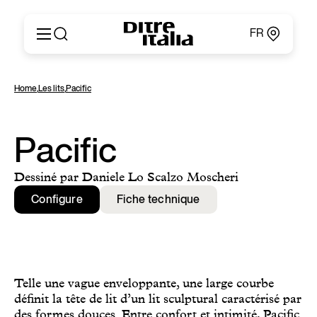
FR
Italiano
Produits
Home
,
Les lits
,
Pacific
English
Configurateur
Français
Concernant
Deutsch
Catalogues et Matériaux
Pacific
Español
Ditre for Professionals
Русский
Points de Vente
Dessiné par Daniele Lo Scalzo Moscheri
简体中文
News & Press
Configure
Fiche technique
Zone Réservée
Contacts
Telle une vague enveloppante, une large courbe
définit la tête de lit d’un lit sculptural caractérisé par
des formes douces. Entre confort et intimité, Pacific