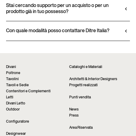
ma anche di scaricare i modelli 2D e 3D, ove
caratteristiche dei materiali, le finiture e le
Stai cercando supporto per un acquisto o per un
disponibili, per un facile inserimento nel progetto.
prodotto già in tuo possesso?
imbottiture, sono disponibili nella scheda tecnica del
Scopri il configuratore
prodotto.
I prodotti Ditre Italia sono acquistabili
Visualizza la scheda tecnica
esclusivamente presso i rivenditori autorizzati, che
Con quale modalità posso contattare Ditre Italia?
offrono una consulenza personalizzata e
Compila il form per richiedere maggiori
un’assistenza immediata. Trova lo store più vicino
informazioni su questo prodotto. Saremo lieti di
tramite la pagina “Punti vendita” del sito.
fornirti un riscontro nel più breve tempo possibile.
Trova il rivenditore
Richiedi informazioni
Divani
Cataloghi e Materiali
Poltrone
Tavolini
Architetti & Interior Designers
Tavoli e Sedie
Progetti realizzati
Contenitori e Complementi
Letti
Punti vendita
Divani Letto
Outdoor
News
Press
Configuratore
Area Riservata
Designwear