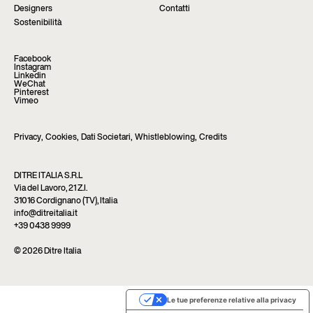
Designers
Contatti
Sostenibilità
Facebook
Instagram
Linkedin
WeChat
Pinterest
Vimeo
Privacy
,
Cookies
,
Dati Societari
,
Whistleblowing
,
Credits
DITRE ITALIA S.R.L
Via del Lavoro, 21 Z.I.
31016 Cordignano (TV), Italia
info@ditreitalia.it
+39 0438 9999
© 2026 Ditre Italia
Le tue preferenze relative alla privacy