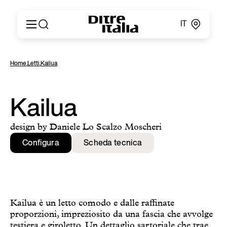
IT
Italiano
Prodotti
Home
,
Letti
,
Kailua
English
Configuratore
Français
About
Deutsch
Cataloghi e Materiali
Kailua
Español
Ditre for Professionals
Русский
Punti vendita
design by Daniele Lo Scalzo Moscheri
简体中文
News & Press
Configura
Scheda tecnica
Area Riservata
Contatti
Kailua è un letto comodo e dalle raffinate
proporzioni, impreziosito da una fascia che avvolge
testiera e giroletto. Un dettaglio sartoriale che trae