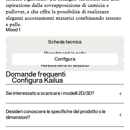
ispirazione dalla sovrapposizione di camicia e
pullover, e che offre la possibilità di realizzare
eleganti accostamenti materici combinando tessuto
e pelle.
Mood 1
Scheda tecnica
Rivestimenti in pelle
Configura
Rivestimenti in tessuto
Domande frequenti
Configura Kailua
Sei interessato a scaricare i modelli 2D/3D?
Ditre Italia consente di configurare e personalizzare
i propri prodotti tramite il Configuratore 3D.
Desideri conoscere le specifiche del prodotto o le
dimensioni?
Questo strumento permette non solo di visualizzare
il prodotto con le finiture e i rivestimenti selezionati,
Tutte le informazioni tecniche, comprese le