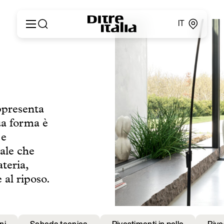
IT
Italiano
Prodotti
English
Configuratore
Français
About
Deutsch
Cataloghi e Materiali
Español
ppresenta
Ditre for Professionals
Русский
ua forma è
Punti vendita
简体中文
News & Press
 e
Area Riservata
tale che
Contatti
teria,
 al riposo.