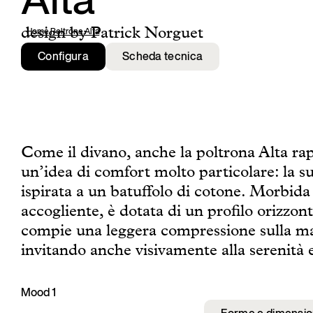
Alta
design by Patrick Norguet
Home
,
Poltrone
,
Alta
Configura
Scheda tecnica
Come il divano, anche la poltrona Alta ra
un’idea di comfort molto particolare: la s
ispirata a un batuffolo di cotone. Morbida
accogliente, è dotata di un profilo orizzon
compie una leggera compressione sulla ma
invitando anche visivamente alla serenità e
Mood 1