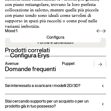
con piano rettangolare, trovano la loro perfetta
collocazione in salotto, mentre quelle più piccole
con piano tondo sono ideali come tavolini di
supporto in spazi più raccolti o come pouf nelle
varianti imbottite.
Mood 1
Mo
Configura
Forme e dimensioni
Prodotti correlati
Configura Erys
Avenue
Puppet
Domande frequenti
Sei interessato a scaricare i modelli 2D/3D?
Ditre Italia consente di configurare e personalizzare
i propri prodotti tramite il Configuratore 3D.
Stai cercando supporto per un acquisto o per un
prodotto già in tuo possesso?
Questo strumento permette non solo di visualizzare