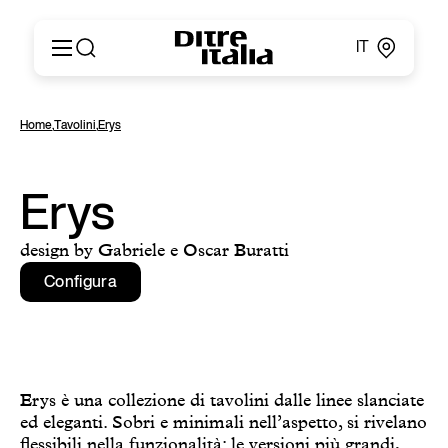
IT
Italiano
Prodotti
Home
,
Tavolini
,
Erys
English
Configuratore
Français
About
Deutsch
Cataloghi e Materiali
Erys
Español
Ditre for Professionals
Русский
Punti vendita
design by Gabriele e Oscar Buratti
简体中文
News & Press
Configura
Area Riservata
Contatti
Erys è una collezione di tavolini dalle linee slanciate
ed eleganti. Sobri e minimali nell’aspetto, si rivelano
flessibili nella funzionalità: le versioni più grandi,