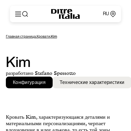
RU
Italiano
Продукция
Главная страница
,
Кровати
,
Kim
English
Конфигуратор
Français
О компании
Deutsch
Каталоги и материалы
Kim
Español
Ditre for Professionals
Русский
Точки продаж
разработано Stefano Spessotto
简体中文
Новости и пресса
Конфигурация
Технические характеристики
Личный кабинет
Контакты
Кровать Kim, характеризующаяся деталями и
материальными персонализациями, черпает
вдохновение в идее алькова, то есть той зоны