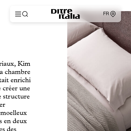
FR
Italiano
Produits
English
Configurateur
Français
Concernant
Deutsch
Catalogues et Matériaux
Español
ériaux, Kim
Ditre for Professionals
Русский
 la chambre
Points de Vente
简体中文
News & Press
tait enrichi
Zone Réservée
e créer une
Contacts
e structure
er
n moelleux
es en deux
es des