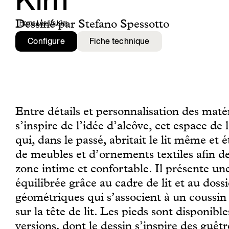
Kim
Dessiné par Stefano Spessotto
Home
,
Les lits
,
Kim
Configure
Fiche technique
Entre détails et personnalisation des mat
s’inspire de l’idée d’alcôve, cet espace de
qui, dans le passé, abritait le lit même et é
de meubles et d’ornements textiles afin d
zone intime et confortable. Il présente un
équilibrée grâce au cadre de lit et au dossi
géométriques qui s’associent à un coussi
sur la tête de lit. Les pieds sont disponibl
versions, dont le dessin s’inspire des guêtr