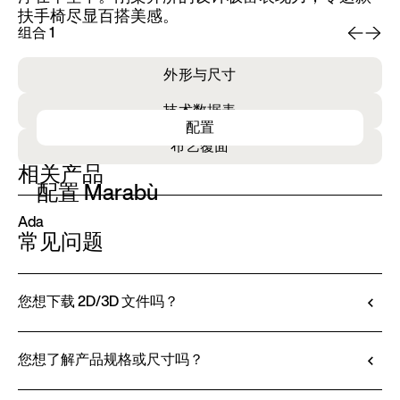
扶手椅尽显百搭美感。
组合 1
组
外形与尺寸
技术数据表
配置
布艺覆面
相关产品
配置 Marabù
Ada
常见问题
您想下载 2D/3D 文件吗？
Ditre Italia 允许您通过 3D 配置器对产品进行配置
和定制。该工具不仅可以让您查看所选饰面和面料
您想了解产品规格或尺寸吗？
的效果，还可以（如有提供）下载 2D 和 3D 文
所有技术信息，包括材料特性、饰面和面料信息，
件，方便无缝整合到您的项目中。