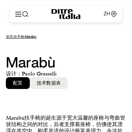
ZH
Italiano
产品
首页
,
扶手椅
,
Marabù
English
定制
Français
关于
Deutsch
产品目录和材料
Marabù
Español
Ditre for Professionals
Русский
销售点
设计：Paolo Grasselli
简体中文
新闻和媒体
配置
技术数据表
专属区域
联系方式
Marabù扶手椅的诞生源于宽大温馨的座椅与弯曲管
状结构之间的对比，后者支撑着座椅，仿佛使其漂
浮在半空中。刚柔并济的设计极富表现力，令这款