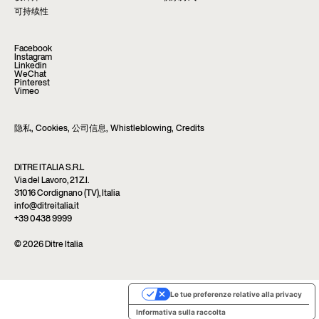
可持续性
Facebook
Instagram
Linkedin
WeChat
Pinterest
Vimeo
隐私
,
Cookies
,
公司信息
,
Whistleblowing
,
Credits
DITRE ITALIA S.R.L
Via del Lavoro, 21 Z.I.
31016 Cordignano (TV), Italia
info@ditreitalia.it
+39 0438 9999
© 2026 Ditre Italia
Le tue preferenze relative alla privacy
Informativa sulla raccolta