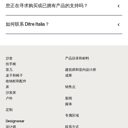
都可在产品技术说明书中查阅。
您正在寻求购买或已拥有产品的支持吗？
前往定制
查看技术说明书
Ditre Italia 的产品仅通过授权经销商销售，他们提
供个性化咨询和即时服务。请通过网站上的 “销售
如何联系 Ditre Italia？
点” 页面查找最近的门店。
请填写表格以获取有关本产品的更多信息。我们将
查找经销商*
尽快为您提供回复。
要求信息
沙发
产品目录和材料
扶手椅
茶几
建筑师和室内设计师
桌子和椅子
成果
收纳柜和配件
床
销售点
沙发床
户外
新闻
媒体
定制
专属区域
Designwear
设计师
联系方式