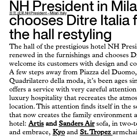
NH President in Mil
首页
,
成果
,
NH President – Milan, Italy
chooses Ditre Italia 
the hall restyling
The hall of the prestigious hotel NH Presi
renewed in the furnishings and chooses Dit
welcome its customers with design and co
A few steps away from Piazza del Duomo, 
Quadrilatero della moda, it’s been ages s
offers a service with very careful attention 
luxury hospitality that recreates the atmo
location. This attention finds itself in the 
that now creates the family environment a
hotel:
Artis
and
Sanders Air
sofa, in two-t
and embrace,
Kyo
and
St. Tropez
armchai