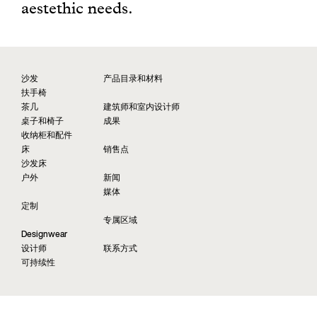
aestethic needs.
沙发
产品目录和材料
扶手椅
茶几
建筑师和室内设计师
桌子和椅子
成果
收纳柜和配件
床
销售点
沙发床
户外
新闻
媒体
定制
专属区域
Designwear
设计师
联系方式
可持续性