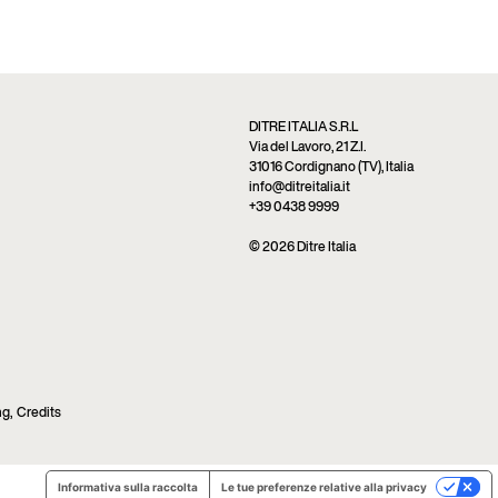
DITRE ITALIA S.R.L
Via del Lavoro, 21 Z.I.
31016 Cordignano (TV), Italia
info@ditreitalia.it
+39 0438 9999
© 2026 Ditre Italia
ng
,
Credits
Informativa sulla raccolta
Le tue preferenze relative alla privacy