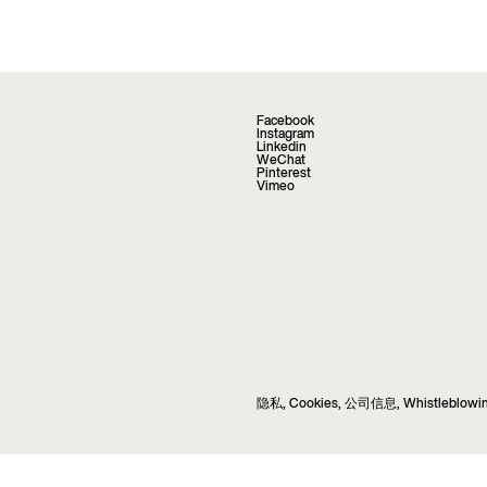
Facebook
Instagram
Linkedin
WeChat
Pinterest
Vimeo
隐私
,
Cookies
,
公司信息
,
Whistleblowi