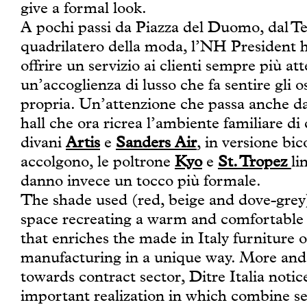
give a formal look.
A pochi passi da Piazza del Duomo, dal Tea
quadrilatero della moda, l’NH President ha
offrire un servizio ai clienti sempre più att
un’accoglienza di lusso che fa sentire gli 
propria. Un’attenzione che passa anche dal
hall che ora ricrea l’ambiente familiare di 
divani
Artis
e
Sanders
Air
, in versione bic
accolgono, le poltrone
Kyo
e
St. Tropez
li
danno invece un tocco più formale.
The shade used (red, beige and dove-grey)
space recreating a warm and comfortable
that enriches the made in Italy furniture o
manufacturing in a unique way. More and
towards contract sector, Ditre Italia notic
important realization in which combine se