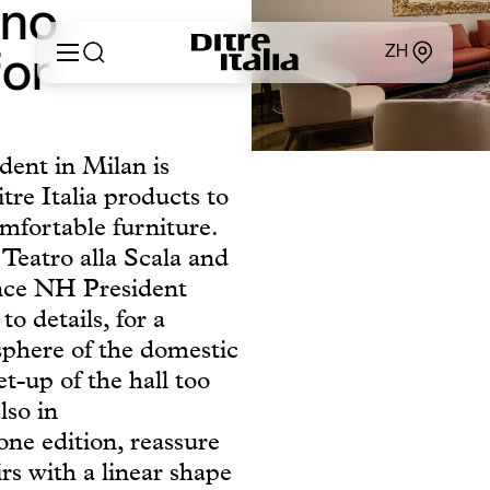
ano
ZH
for
Italiano
产品
English
dent in Milan is
定制
Français
关于
re Italia products to
Deutsch
产品目录和材料
mfortable furniture.
Español
Ditre for Professionals
Русский
Teatro alla Scala and
销售点
简体中文
ince NH President
新闻和媒体
to details, for a
专属区域
sphere of the domestic
联系方式
set-up of the hall too
lso in
one edition, reassure
rs with a linear shape