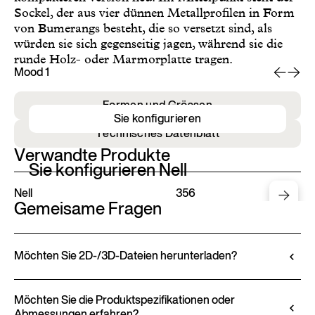
Sockel, der aus vier dünnen Metallprofilen in Form
von Bumerangs besteht, die so versetzt sind, als
würden sie sich gegenseitig jagen, während sie die
runde Holz- oder Marmorplatte tragen.
Mood 1
Mo
Formen und Grössen
Sie konfigurieren
Technisches Datenblatt
Verwandte Produkte
Sie konfigurieren Nell
Nell
356
Gemeisame Fragen
Möchten Sie 2D-/3D-Dateien herunterladen?
Ditre Italia ermöglicht Ihnen die Konfiguration und
Anpassung seiner Produkte über den 3D-
Möchten Sie die Produktspezifikationen oder
Abmessungen erfahren?