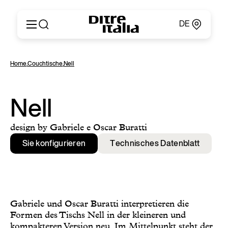
DE
Italiano
Produkte
Home
,
Couchtische
,
Nell
English
Konfigurator
Français
Um
Deutsch
Kataloge und Materialien
Nell
Español
Ditre Italia für Fachleute
Русский
Verkaufsstellen
design by Gabriele e Oscar Buratti
简体中文
Nachrichten & Presse
Sie konfigurieren
Technisches Datenblatt
Geschützer Bereich
Kontakte
Gabriele und Oscar Buratti interpretieren die
Formen des Tischs Nell in der kleineren und
kompakteren Version neu. Im Mittelpunkt steht der