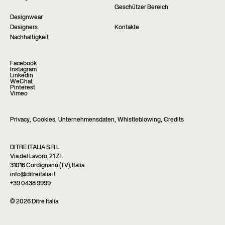
Geschützer Bereich
Designwear
Designers
Kontakte
Nachhaltigkeit
Facebook
Instagram
Linkedin
WeChat
Pinterest
Vimeo
Privacy
,
Cookies
,
Unternehmensdaten
,
Whistleblowing
,
Credits
DITRE ITALIA S.R.L
Via del Lavoro, 21 Z.I.
31016 Cordignano (TV), Italia
info@ditreitalia.it
+39 0438 9999
© 2026 Ditre Italia