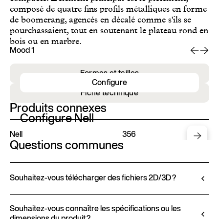
composé de quatre fins profils métalliques en forme
de boomerang, agencés en décalé comme s'ils se
pourchassaient, tout en soutenant le plateau rond en
bois ou en marbre.
Mood 1
Mo
Formes et tailles
Configure
Fiche technique
Produits connexes
Configure Nell
Nell
356
Questions communes
Souhaitez-vous télécharger des fichiers 2D/3D ?
Ditre Italia vous permet de configurer et de
personnaliser ses produits via le Configurateur 3D.
Souhaitez-vous connaître les spécifications ou les
dimensions du produit ?