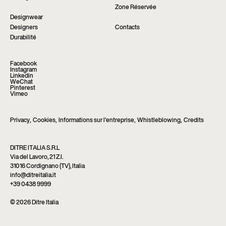
Zone Réservée
Designwear
Designers
Contacts
Durabilité
Facebook
Instagram
Linkedin
WeChat
Pinterest
Vimeo
Privacy
,
Cookies
,
Informations sur l’entreprise
,
Whistleblowing
,
Credits
DITRE ITALIA S.R.L
Via del Lavoro, 21 Z.I.
31016 Cordignano (TV), Italia
info@ditreitalia.it
+39 0438 9999
© 2026 Ditre Italia