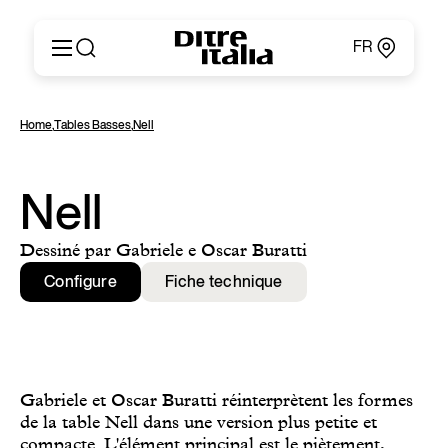
FR
Italiano
Produits
Home
,
Tables Basses
,
Nell
English
Configurateur
Français
Concernant
Deutsch
Catalogues et Matériaux
Nell
Español
Ditre for Professionals
Русский
Points de Vente
Dessiné par Gabriele e Oscar Buratti
简体中文
News & Press
Configure
Fiche technique
Zone Réservée
Contacts
Gabriele et Oscar Buratti réinterprètent les formes
de la table Nell dans une version plus petite et
compacte. L'élément principal est le piètement,