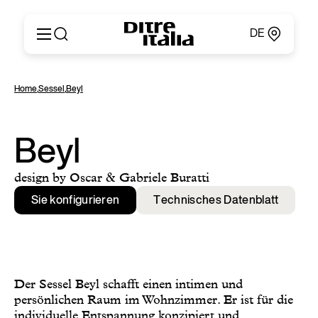
DE
Italiano
Produkte
Home
,
Sessel
,
Beyl
English
Konfigurator
Français
Um
Deutsch
Kataloge und Materialien
Beyl
Español
Ditre Italia für Fachleute
Русский
Verkaufsstellen
design by Oscar & Gabriele Buratti
简体中文
Nachrichten & Presse
Sie konfigurieren
Technisches Datenblatt
Geschützer Bereich
Kontakte
Der Sessel Beyl schafft einen intimen und
persönlichen Raum im Wohnzimmer. Er ist für die
individuelle Entspannung konzipiert und