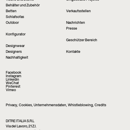
Behälter und Zubehör
Betten
Verkaufsstellen
Schlafsofas
Outdoor
Nachrichten
Presse
Konfigurator
Geschützer Bereich
Designwear
Designers
Kontakte
Nachhaltigkeit
Facebook
Instagram
Linkedin
WeChat
Pinterest
Vimeo
Privacy
,
Cookies
,
Unternehmensdaten
,
Whistleblowing
,
Credits
DITRE ITALIA S.R.L
Via del Lavoro, 21 Z.I.