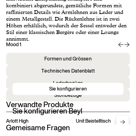
kombiniert abgerundete, gemütliche Formen mit
raffinierten Details wie Armlehnen aus Leder und
einem Metallgestell. Die Rückenlehne ist in zwei
Höhen erhältlich, wodurch der Sessel entweder den
Stil einer klassischen Bergère oder einer Lounge
annimmt.
Mood 1
Mo
Formen und Grössen
Technisches Datenblatt
Lederbezüge
Sie konfigurieren
Stoffbezüge
Verwandte Produkte
Sie konfigurieren Beyl
Arlott High
Unit Beistelltisch
Gemeisame Fragen