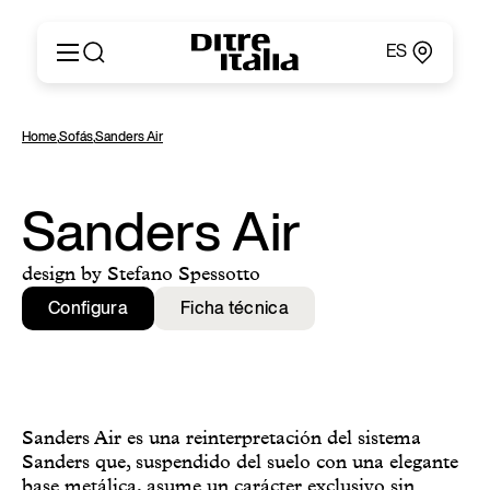
ES
Italiano
Productos
Home
,
Sofás
,
Sanders Air
English
Configurador
Français
Acerca de
Deutsch
Catálogos y Materiales
Sanders Air
Español
Ditre for Professionals
Русский
Puntos de Venta
design by Stefano Spessotto
简体中文
News & Press
Configura
Ficha técnica
Área Reservada
Contactos
Sanders Air es una reinterpretación del sistema
Sanders que, suspendido del suelo con una elegante
base metálica, asume un carácter exclusivo sin