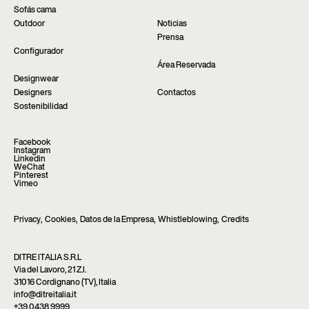
Sofás cama
Outdoor
Noticias
Prensa
Configurador
Área Reservada
Designwear
Designers
Contactos
Sostenibilidad
Facebook
Instagram
Linkedin
WeChat
Pinterest
Vimeo
Privacy
,
Cookies
,
Datos de la Empresa
,
Whistleblowing
,
Credits
DITRE ITALIA S.R.L
Via del Lavoro, 21 Z.I.
31016 Cordignano (TV), Italia
info@ditreitalia.it
+39 0438 9999