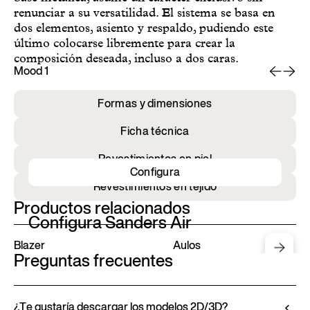
renunciar a su versatilidad. El sistema se basa en
dos elementos, asiento y respaldo, pudiendo este
último colocarse libremente para crear la
composición deseada, incluso a dos caras.
Mood 1
Mo
Formas y dimensiones
Ficha técnica
Revestimientos en piel
Configura
Revestimientos en tejido
Productos relacionados
Configura Sanders Air
Blazer
Aulos
Preguntas frecuentes
¿Te gustaría descargar los modelos 2D/3D?