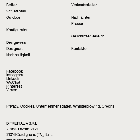
Betten
Verkaufsstellen
Schlafsofas
Outdoor
Nachrichten
Presse
Konfigurator
Geschützer Bereich
Designwear
Designers
Kontakte
Nachhaltigkeit
Facebook
Instagram
Linkedin
WeChat
Pinterest
Vimeo
Privacy
,
Cookies
,
Unternehmensdaten
,
Whistleblowing
,
Credits
DITRE ITALIA S.R.L
Via del Lavoro, 21 Z.I.
31016 Cordignano (TV), Italia