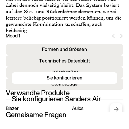
dabei dennoch vielseitig bleibt. Das System basiert
auf den Sitz- und Rückenlehnenelementen, wobei
letztere beliebig positioniert werden können, um die
gewünschte Kombination zu schaffen, auch
beidseitig.
Mood 1
Mo
Formen und Grössen
Technisches Datenblatt
Lederbezüge
Sie konfigurieren
Stoffbezüge
Verwandte Produkte
Sie konfigurieren Sanders Air
Blazer
Aulos
Gemeisame Fragen