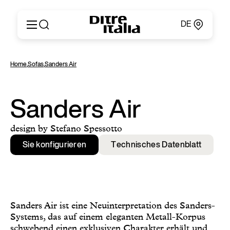
DE
Italiano
Produkte
Home
,
Sofas
,
Sanders Air
English
Konfigurator
Français
Um
Deutsch
Kataloge und Materialien
Sanders Air
Español
Ditre Italia für Fachleute
Русский
Verkaufsstellen
design by Stefano Spessotto
简体中文
Nachrichten & Presse
Sie konfigurieren
Technisches Datenblatt
Geschützer Bereich
Kontakte
Sanders Air ist eine Neuinterpretation des Sanders-
Systems, das auf einem eleganten Metall-Korpus
schwebend einen exklusiven Charakter erhält und