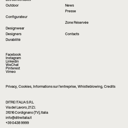
Les convertibles
Outdoor
News
Presse
Configurateur
Zone Réservée
Designwear
Designers
Contacts
Durabilité
Facebook
Instagram
Linkedin
WeChat
Pinterest
Vimeo
Privacy
,
Cookies
,
Informations sur l’entreprise
,
Whistleblowing
,
Credits
DITRE ITALIA S.R.L
Via del Lavoro, 21 Z.I.
31016 Cordignano (TV), Italia
info@ditreitalia.it
+39 0438 9999