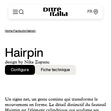
FR
Italiano
Produits
Home
,
Fauteuils
,
Hairpin
English
Configurateur
Français
Concernant
Deutsch
Catalogues et Matériaux
Hairpin
Español
Ditre for Professionals
Русский
Points de Vente
design by Nika Zupanc
简体中文
News & Press
Configure
Fiche technique
Zone Réservée
Contacts
Un signe net, un geste continu qui transforme le
mouvement en forme. Le détail distinctif du fauteuil
Hairpin est l'élément cylindrique qui souligne ses