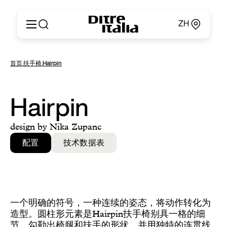
ZH
Italiano
产品
首页
,
扶手椅
,
Hairpin
English
定制
Français
关于
Deutsch
产品目录和材料
Hairpin
Español
Ditre for Professionals
Русский
销售点
design by Nika Zupanc
简体中文
新闻和媒体
配置
技术数据表
专属区域
联系方式
一个明确的符号，一种连续的姿态，将动作转化为
造型。圆柱形元素是Hairpin扶手椅别具一格的细
节，勾勒出椅腿和扶手的形状，并用独特的连贯线