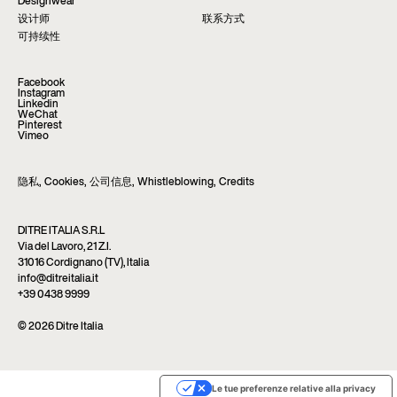
Designwear
设计师
联系方式
可持续性
Facebook
Instagram
Linkedin
WeChat
Pinterest
Vimeo
隐私
,
Cookies
,
公司信息
,
Whistleblowing
,
Credits
DITRE ITALIA S.R.L
Via del Lavoro, 21 Z.I.
31016 Cordignano (TV), Italia
info@ditreitalia.it
+39 0438 9999
© 2026 Ditre Italia
Le tue preferenze relative alla privacy