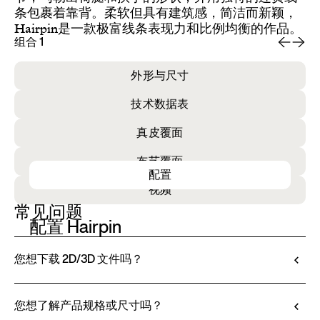
条包裹着靠背。柔软但具有建筑感，简洁而新颖，
Hairpin是一款极富线条表现力和比例均衡的作品。
组合 1
组
外形与尺寸
技术数据表
真皮覆面
布艺覆面
配置
视频
常见问题
配置 Hairpin
您想下载 2D/3D 文件吗？
Ditre Italia 允许您通过 3D 配置器对产品进行配置
和定制。该工具不仅可以让您查看所选饰面和面料
您想了解产品规格或尺寸吗？