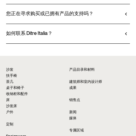
的效果，还可以（如有提供）下载 2D 和 3D 文
所有技术信息，包括材料特性、饰面和面料信息，
件，方便无缝整合到您的项目中。
都可在产品技术说明书中查阅。
您正在寻求购买或已拥有产品的支持吗？
前往定制
查看技术说明书
Ditre Italia 的产品仅通过授权经销商销售，他们提
供个性化咨询和即时服务。请通过网站上的 “销售
如何联系 Ditre Italia？
点” 页面查找最近的门店。
请填写表格以获取有关本产品的更多信息。我们将
查找经销商*
尽快为您提供回复。
要求信息
沙发
产品目录和材料
扶手椅
茶几
建筑师和室内设计师
桌子和椅子
成果
收纳柜和配件
床
销售点
沙发床
户外
新闻
媒体
定制
专属区域