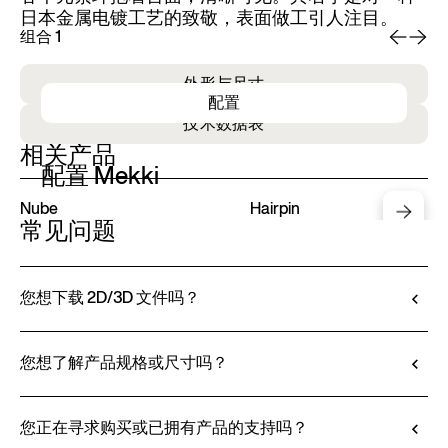
日本金属电镀工艺的致敬，表面做工引人注目。
组合 1
组
外形与尺寸
配置
技术数据表
相关产品
配置 Mekki
Nube
Hairpin
常见问题
您想下载 2D/3D 文件吗？
Ditre Italia 允许您通过 3D 配置器对产品进行配置
和定制。该工具不仅可以让您查看所选饰面和面料
您想了解产品规格或尺寸吗？
的效果，还可以（如有提供）下载 2D 和 3D 文
所有技术信息，包括材料特性、饰面和面料信息，
件，方便无缝整合到您的项目中。
都可在产品技术说明书中查阅。
您正在寻求购买或已拥有产品的支持吗？
前往定制