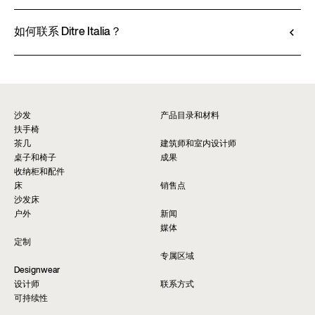
查看技术说明书
Ditre Italia 的产品仅通过授权经销商销售，他们提
供个性化咨询和即时服务。请通过网站上的 “销售
如何联系 Ditre Italia？
点” 页面查找最近的门店。
请填写表格以获取有关本产品的更多信息。我们将
查找经销商*
尽快为您提供回复。
要求信息
沙发
产品目录和材料
扶手椅
茶几
建筑师和室内设计师
桌子和椅子
成果
收纳柜和配件
床
销售点
沙发床
户外
新闻
媒体
定制
专属区域
Designwear
设计师
联系方式
可持续性