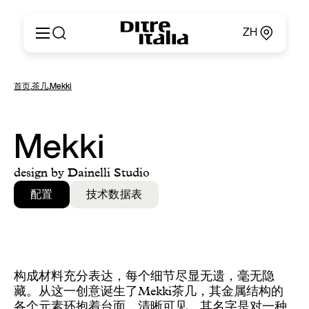
ZH
Italiano
产品
首页
,
茶几
,
Mekki
English
定制
Français
关于
Deutsch
产品目录和材料
Mekki
Español
Ditre for Professionals
Русский
销售点
design by Dainelli Studio
简体中文
新闻和媒体
配置
技术数据表
专属区域
联系方式
构成材料充分表达，每个细节尽显无遗，毫无隐
藏。从这一创意诞生了Mekki茶几，其金属结构的
各个元素环抱着台面，清晰可见。其名字是对一种