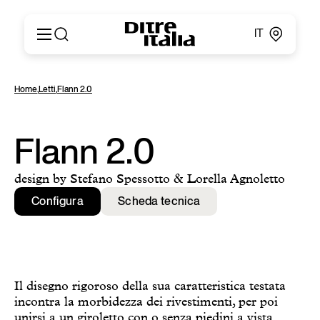
IT
Italiano
Prodotti
Home
,
Letti
,
Flann 2.0
English
Configuratore
Français
About
Deutsch
Cataloghi e Materiali
Flann 2.0
Español
Ditre for Professionals
Русский
Punti vendita
design by Stefano Spessotto & Lorella Agnoletto
简体中文
News & Press
Configura
Scheda tecnica
Area Riservata
Contatti
Il disegno rigoroso della sua caratteristica testata
incontra la morbidezza dei rivestimenti, per poi
unirsi a un giroletto con o senza piedini a vista.