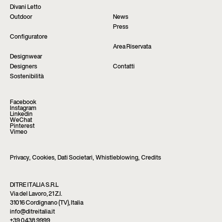
Divani Letto
Outdoor
News
Press
Configuratore
Area Riservata
Designwear
Designers
Contatti
Sostenibilità
Facebook
Instagram
Linkedin
WeChat
Pinterest
Vimeo
Privacy
,
Cookies
,
Dati Societari
,
Whistleblowing
,
Credits
DITRE ITALIA S.R.L
Via del Lavoro, 21 Z.I.
31016 Cordignano (TV), Italia
info@ditreitalia.it
+39 0438 9999