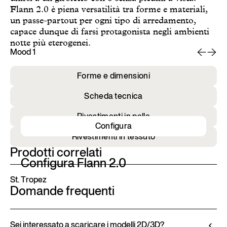
Flann 2.0 è piena versatilità tra forme e materiali,
un passe-partout per ogni tipo di arredamento,
capace dunque di farsi protagonista negli ambienti
notte più eterogenei.
Mood 1
Mo
Forme e dimensioni
Scheda tecnica
Rivestimenti in pelle
Configura
Rivestimenti in tessuto
Prodotti correlati
Configura Flann 2.0
St. Tropez
Domande frequenti
Sei interessato a scaricare i modelli 2D/3D?