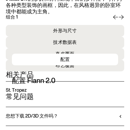
各种类型装饰的画框，因此，在风格迥异的卧室环
境中都能成为主角。
组合 1
组
外形与尺寸
技术数据表
真皮覆面
配置
布艺覆面
相关产品
配置 Flann 2.0
St. Tropez
常见问题
您想下载 2D/3D 文件吗？
Ditre Italia 允许您通过 3D 配置器对产品进行配置