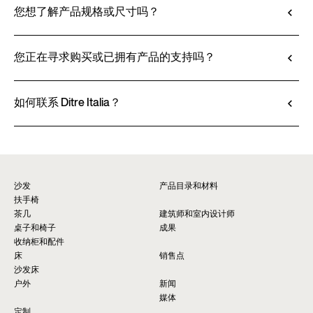
和定制。该工具不仅可以让您查看所选饰面和面料
您想了解产品规格或尺寸吗？
的效果，还可以（如有提供）下载 2D 和 3D 文
所有技术信息，包括材料特性、饰面和面料信息，
件，方便无缝整合到您的项目中。
都可在产品技术说明书中查阅。
您正在寻求购买或已拥有产品的支持吗？
前往定制
查看技术说明书
Ditre Italia 的产品仅通过授权经销商销售，他们提
供个性化咨询和即时服务。请通过网站上的 “销售
如何联系 Ditre Italia？
点” 页面查找最近的门店。
请填写表格以获取有关本产品的更多信息。我们将
查找经销商*
尽快为您提供回复。
要求信息
沙发
产品目录和材料
扶手椅
茶几
建筑师和室内设计师
桌子和椅子
成果
收纳柜和配件
床
销售点
沙发床
户外
新闻
媒体
定制