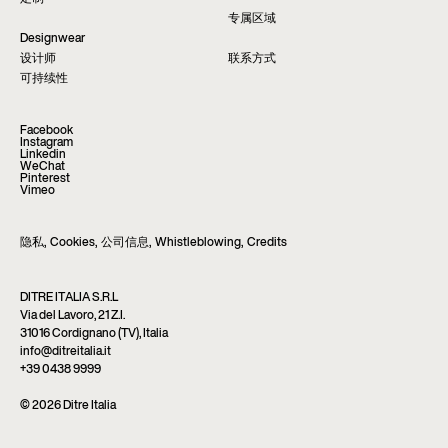
专属区域
Designwear
设计师
联系方式
可持续性
Facebook
Instagram
Linkedin
WeChat
Pinterest
Vimeo
隐私
,
Cookies
,
公司信息
,
Whistleblowing
,
Credits
DITRE ITALIA S.R.L
Via del Lavoro, 21 Z.I.
31016 Cordignano (TV), Italia
info@ditreitalia.it
+39 0438 9999
© 2026 Ditre Italia