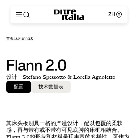
ZH
Italiano
产品
首页
,
床
,
Flann 2.0
English
定制
Français
关于
Deutsch
产品目录和材料
Flann 2.0
Español
Ditre for Professionals
Русский
销售点
设计：Stefano Spessotto & Lorella Agnoletto
简体中文
新闻和媒体
配置
技术数据表
专属区域
联系方式
其床头板别具一格的严谨设计，配以包覆的柔软
感，再与带有或不带有可见底脚的床框相结合。
Flann 2.0的形状和材料呈现丰富的多样性，可作为