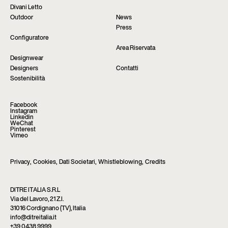
Divani Letto
Outdoor
News
Press
Configuratore
Area Riservata
Designwear
Designers
Contatti
Sostenibilità
Facebook
Instagram
Linkedin
WeChat
Pinterest
Vimeo
Privacy
,
Cookies
,
Dati Societari
,
Whistleblowing
,
Credits
DITRE ITALIA S.R.L
Via del Lavoro, 21 Z.I.
31016 Cordignano (TV), Italia
info@ditreitalia.it
+39 0438 9999