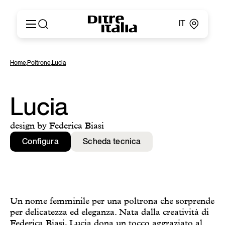
IT
Italiano
Prodotti
Home
,
Poltrone
,
Lucia
English
Configuratore
Français
About
Deutsch
Cataloghi e Materiali
Lucia
Español
Ditre for Professionals
Русский
Punti vendita
design by Federica Biasi
简体中文
News & Press
Configura
Scheda tecnica
Area Riservata
Contatti
Un nome femminile per una poltrona che sorprende
per delicatezza ed eleganza. Nata dalla creatività di
Federica Biasi, Lucia dona un tocco aggraziato al