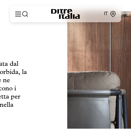
IT
Italiano
Prodotti
English
Configuratore
Français
About
Deutsch
Cataloghi e Materiali
Español
ata dal
Ditre for Professionals
Русский
orbida, la
Punti vendita
简体中文
News & Press
e ne
Area Riservata
cono i
Contatti
etta per
nella