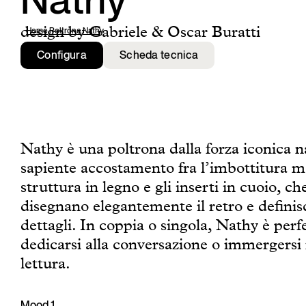
Nathy
design by Gabriele & Oscar Buratti
Home
,
Poltrone
,
Nathy
Configura
Scheda tecnica
Nathy è una poltrona dalla forza iconica n
sapiente accostamento fra l’imbottitura m
struttura in legno e gli inserti in cuoio, ch
disegnano elegantemente il retro e definis
dettagli. In coppia o singola, Nathy è perf
dedicarsi alla conversazione o immergersi 
lettura.