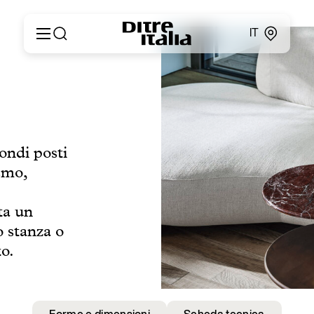
IT
Italiano
Prodotti
English
Configuratore
Français
About
Deutsch
Cataloghi e Materiali
Español
tondi posti
Ditre for Professionals
Русский
smo,
Punti vendita
简体中文
News & Press
Area Riservata
ta un
Contatti
o stanza o
to.