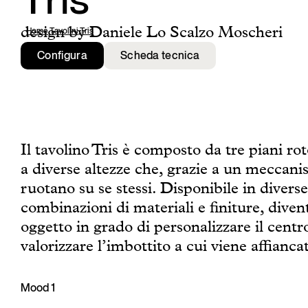
Tris
design by Daniele Lo Scalzo Moscheri
Home
,
Tavolini
,
Tris
Configura
Scheda tecnica
Il tavolino Tris è composto da tre piani ro
a diverse altezze che, grazie a un meccani
ruotano su se stessi. Disponibile in diverse
combinazioni di materiali e finiture, diven
oggetto in grado di personalizzare il centr
valorizzare l’imbottito a cui viene affianca
Mood 1