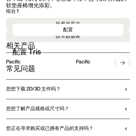
软垫座椅增光添彩。
组合 1
外形与尺寸
配置
技术数据表
相关产品
配置 Tris
Pacific
Pacific
常见问题
您想下载 2D/3D 文件吗？
Ditre Italia 允许您通过 3D 配置器对产品进行配置
和定制。该工具不仅可以让您查看所选饰面和面料
您想了解产品规格或尺寸吗？
的效果，还可以（如有提供）下载 2D 和 3D 文
所有技术信息，包括材料特性、饰面和面料信息，
件，方便无缝整合到您的项目中。
都可在产品技术说明书中查阅。
您正在寻求购买或已拥有产品的支持吗？
前往定制