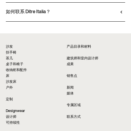
查看技术说明书
Ditre Italia 的产品仅通过授权经销商销售，他们提
供个性化咨询和即时服务。请通过网站上的 “销售
如何联系 Ditre Italia？
点” 页面查找最近的门店。
请填写表格以获取有关本产品的更多信息。我们将
查找经销商*
尽快为您提供回复。
要求信息
沙发
产品目录和材料
扶手椅
茶几
建筑师和室内设计师
桌子和椅子
成果
收纳柜和配件
床
销售点
沙发床
户外
新闻
媒体
定制
专属区域
Designwear
设计师
联系方式
可持续性