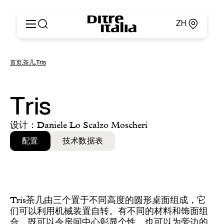
ZH
Italiano
产品
首页
,
茶几
,
Tris
English
定制
Français
关于
Deutsch
产品目录和材料
Tris
Español
Ditre for Professionals
Русский
销售点
设计：Daniele Lo Scalzo Moscheri
简体中文
新闻和媒体
配置
技术数据表
专属区域
联系方式
Tris茶几由三个置于不同高度的圆形桌面组成，它
们可以利用机械装置自转。有不同的材料和饰面组
合，既可以令房间中心彰显个性，也可以为旁边的