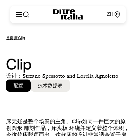
ZH
Italiano
产品
首页
,
床
,
Clip
English
定制
Français
关于
Deutsch
产品目录和材料
Clip
Español
Ditre for Professionals
Русский
销售点
设计：Stefano Spessotto and Lorella Agnoletto
简体中文
新闻和媒体
配置
技术数据表
专属区域
联系方式
床无疑是整个场景的主角。Clip如同一件巨大的原
创圆形 雕刻作品，床头板 环绕并定义着整个体积，
令这款床脱颖而出。这款床的设计非常适合置于房