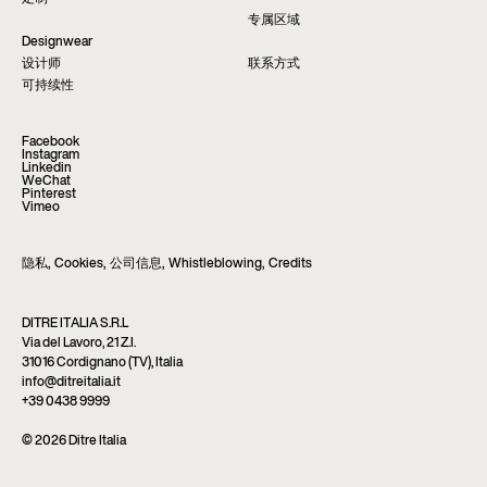
专属区域
Designwear
设计师
联系方式
可持续性
Facebook
Instagram
Linkedin
WeChat
Pinterest
Vimeo
隐私
,
Cookies
,
公司信息
,
Whistleblowing
,
Credits
DITRE ITALIA S.R.L
Via del Lavoro, 21 Z.I.
31016 Cordignano (TV), Italia
info@ditreitalia.it
+39 0438 9999
© 2026 Ditre Italia