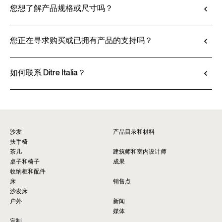
和定制。该工具不仅可以让您查看所选饰面和面料
您想了解产品规格或尺寸吗？
的效果，还可以（如有提供）下载 2D 和 3D 文
所有技术信息，包括材料特性、饰面和面料信息，
件，方便无缝整合到您的项目中。
都可在产品技术说明书中查阅。
您正在寻求购买或已拥有产品的支持吗？
前往定制
查看技术说明书
Ditre Italia 的产品仅通过授权经销商销售，他们提
供个性化咨询和即时服务。请通过网站上的 “销售
如何联系 Ditre Italia？
点” 页面查找最近的门店。
请填写表格以获取有关本产品的更多信息。我们将
查找经销商*
尽快为您提供回复。
要求信息
沙发
产品目录和材料
扶手椅
茶几
建筑师和室内设计师
桌子和椅子
成果
收纳柜和配件
床
销售点
沙发床
户外
新闻
媒体
定制