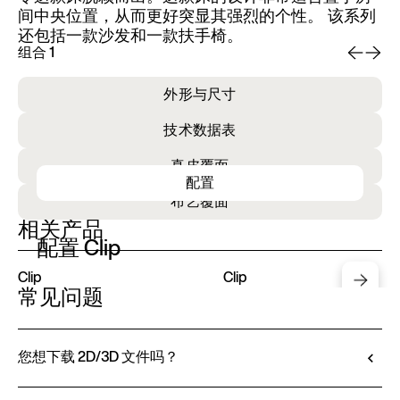
间中央位置，从而更好突显其强烈的个性。 该系列
还包括一款沙发和一款扶手椅。
组合 1
组
外形与尺寸
技术数据表
真皮覆面
配置
布艺覆面
相关产品
配置 Clip
Clip
Clip
常见问题
您想下载 2D/3D 文件吗？
Ditre Italia 允许您通过 3D 配置器对产品进行配置