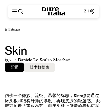
ZH
Italiano
产品
首页
,
床
,
Skin
English
定制
Français
关于
Deutsch
产品目录和材料
Skin
Español
Ditre for Professionals
Русский
销售点
设计：Daniele Lo Scalzo Moscheri
简体中文
新闻和媒体
配置
技术数据表
专属区域
联系方式
仿佛一个微妙、流畅、温馨的标志，Skin想要通过
床头板和结构纤薄的厚度，再现皮肤的轻盈感。 此
床可包覆皮革或布艺，而床头板上所带的靠垫可采