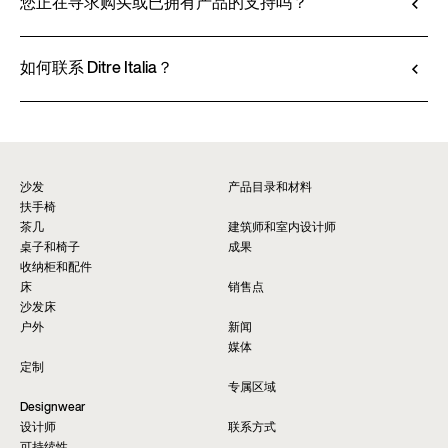
都可在产品技术说明书中查阅。
您正在寻求购买或已拥有产品的支持吗？
前往定制
查看技术说明书
Ditre Italia 的产品仅通过授权经销商销售，他们提
供个性化咨询和即时服务。请通过网站上的 “销售
如何联系 Ditre Italia？
点” 页面查找最近的门店。
请填写表格以获取有关本产品的更多信息。我们将
查找经销商*
尽快为您提供回复。
要求信息
沙发
产品目录和材料
扶手椅
茶几
建筑师和室内设计师
桌子和椅子
成果
收纳柜和配件
床
销售点
沙发床
户外
新闻
媒体
定制
专属区域
Designwear
设计师
联系方式
可持续性