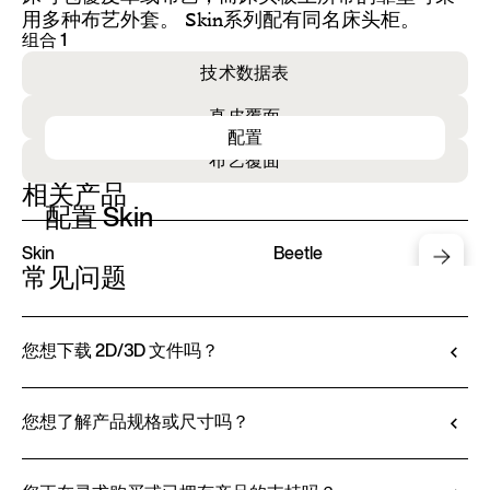
用多种布艺外套。 Skin系列配有同名床头柜。
组合 1
技术数据表
真皮覆面
配置
布艺覆面
相关产品
配置 Skin
Skin
Beetle
常见问题
您想下载 2D/3D 文件吗？
Ditre Italia 允许您通过 3D 配置器对产品进行配置
和定制。该工具不仅可以让您查看所选饰面和面料
您想了解产品规格或尺寸吗？
的效果，还可以（如有提供）下载 2D 和 3D 文
所有技术信息，包括材料特性、饰面和面料信息，
件，方便无缝整合到您的项目中。