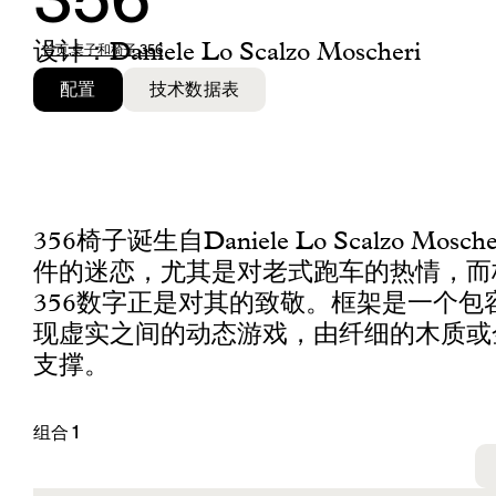
356
设计：Daniele Lo Scalzo Moscheri
首页
,
桌子和椅子
,
356
配置
技术数据表
356椅子诞生自Daniele Lo Scalzo Mosc
件的迷恋，尤其是对老式跑车的热情，而
356数字正是对其的致敬。框架是一个包
现虚实之间的动态游戏，由纤细的木质或
支撑。
组合 1