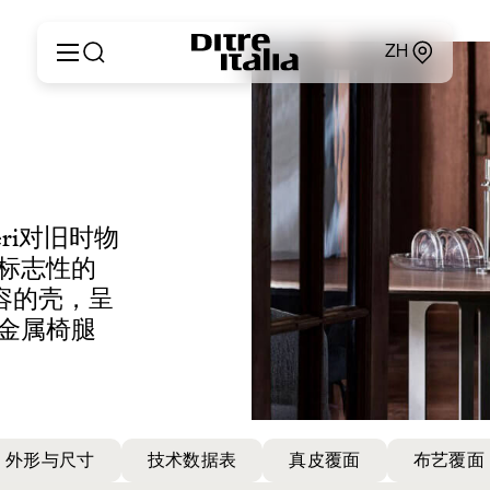
ZH
Italiano
产品
English
定制
Français
关于
Deutsch
产品目录和材料
Español
heri对旧时物
Ditre for Professionals
Русский
标志性的
销售点
简体中文
新闻和媒体
容的壳，呈
专属区域
金属椅腿
联系方式
外形与尺寸
技术数据表
真皮覆面
布艺覆面