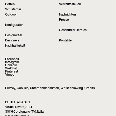
Betten
Verkaufsstellen
Schlafsofas
Outdoor
Nachrichten
Presse
Konfigurator
Geschützer Bereich
Designwear
Designers
Kontakte
Nachhaltigkeit
Facebook
Instagram
Linkedin
WeChat
Pinterest
Vimeo
Privacy
,
Cookies
,
Unternehmensdaten
,
Whistleblowing
,
Credits
DITRE ITALIA S.R.L
Via del Lavoro, 21 Z.I.
31016 Cordignano (TV), Italia