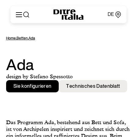
DE
Italiano
Produkte
Home
,
Betten
,
Ada
English
Konfigurator
Français
Um
Deutsch
Kataloge und Materialien
Ada
Español
Ditre Italia für Fachleute
Русский
Verkaufsstellen
design by Stefano Spessotto
简体中文
Nachrichten & Presse
Sie konfigurieren
Technisches Datenblatt
Geschützer Bereich
Kontakte
Das Programm Ada, bestehend aus Bett und Sofa,
ist von Archipelen inspiriert und zeichnet sich durch
ein informelles und raffiniertes Design aus. Beim