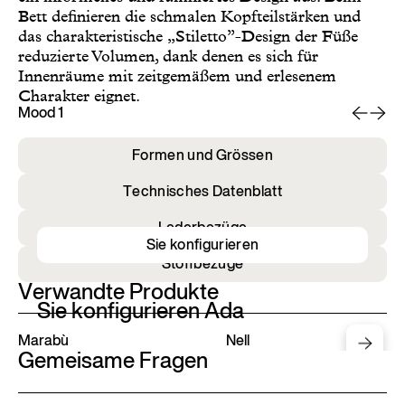
Bett definieren die schmalen Kopfteilstärken und
das charakteristische „Stiletto”-Design der Füße
reduzierte Volumen, dank denen es sich für
Innenräume mit zeitgemäßem und erlesenem
Charakter eignet.
Mood 1
Mo
Formen und Grössen
Technisches Datenblatt
Lederbezüge
Sie konfigurieren
Stoffbezüge
Verwandte Produkte
Sie konfigurieren Ada
Marabù
Nell
Gemeisame Fragen