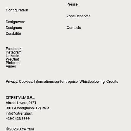
Presse
Configurateur
Zone Réservée
Designwear
Designers
Contacts
Durabilité
Facebook
Instagram
Linkedin
WeChat
Pinterest
Vimeo
Privacy
,
Cookies
,
Informations sur l’entreprise
,
Whistleblowing
,
Credits
DITRE ITALIA S.R.L
Via del Lavoro, 21 Z.I.
31016 Cordignano (TV), Italia
info@ditreitalia.it
+39 0438 9999
© 2026 Ditre Italia