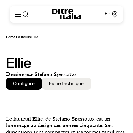
FR
Italiano
Produits
Home
,
Fauteuils
,
Ellie
English
Configurateur
Français
Concernant
Deutsch
Catalogues et Matériaux
Ellie
Español
Ditre for Professionals
Русский
Points de Vente
Dessiné par Stefano Spessotto
简体中文
News & Press
Configure
Fiche technique
Zone Réservée
Contacts
Le fauteuil Ellie, de Stefano Spessotto, est un
hommage au design des années cinquante. Ses
dimensions sont compactes et ses formes familières,